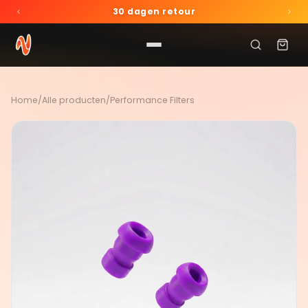
30 dagen retour
Gratis mysterybeanz vanaf €85
Gratis verzending vanaf €55
ZOEKEN
30 dagen retour
Home
/
Alle producten
/
Performance Filters
Gratis mysterybeanz vanaf €85