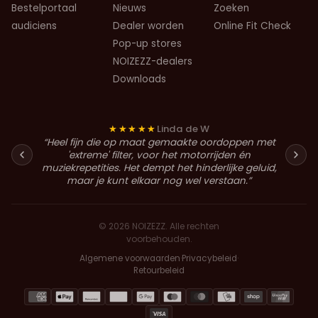
Bestelportaal
Nieuws
Zoeken
audiciens
Dealer worden
Online Fit Check
Pop-up stores
NOIZEZZ-dealers
Downloads
Tijmen Nelissen
“Op de motorbeurs oordoppen laten aanmeten.
Toen ze resoneerden in mijn helm, werd dat
samen netjes opgelost. Top service en oprecht,
vriendelijk personeel.”
© 2026 NOIZEZZ. Alle rechten
voorbehouden.
Algemene voorwaarden
·
Privacybeleid
·
Retourbeleid