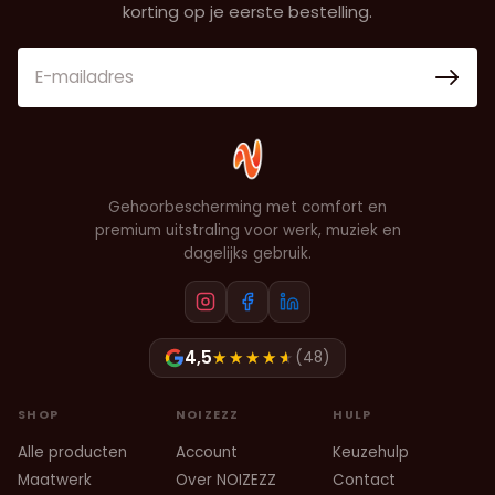
korting op je eerste bestelling.
E-mailadres
Gehoorbescherming met comfort en
premium uitstraling voor werk, muziek en
dagelijks gebruik.
4,5
(48)
SHOP
NOIZEZZ
HULP
Alle producten
Account
Keuzehulp
Maatwerk
Over NOIZEZZ
Contact