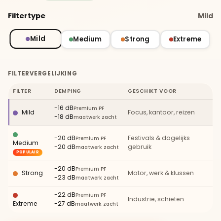
Filtertype
Mild
Mild
Medium
Strong
Extreme
FILTERVERGELIJKING
FILTER
DEMPING
GESCHIKT VOOR
-16 dB
Premium PF
Mild
Focus, kantoor, reizen
-18 dB
maatwerk zacht
-20 dB
Festivals & dagelijks
Premium PF
Medium
-20 dB
gebruik
maatwerk zacht
POPULAIR
-20 dB
Premium PF
Strong
Motor, werk & klussen
-23 dB
maatwerk zacht
-22 dB
Premium PF
Industrie, schieten
Extreme
-27 dB
maatwerk zacht